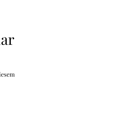
uar
iesem