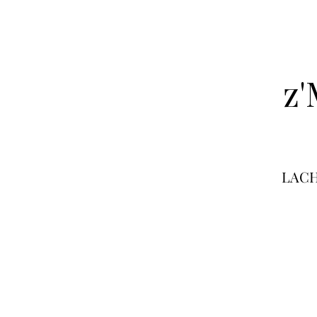
z'
LACH