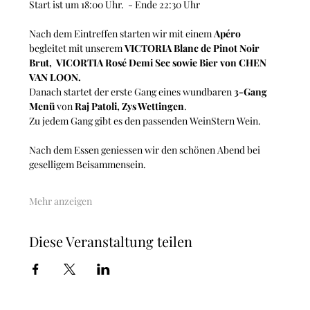
Start ist um 18:00 Uhr.  - Ende 22:30 Uhr
Nach dem Eintreffen starten wir mit einem 
Apéro 
begleitet mit unserem 
VICTORIA Blanc de Pinot Noir 
Brut, 
VICORTIA Rosé Demi Sec sowie Bier von CHEN 
VAN LOON.
Danach startet der erste Gang eines wundbaren 
3-Gang 
Menü
 von 
Raj Patoli, Zys Wettingen
.
Zu jedem Gang gibt es den passenden WeinStern Wein. 
Nach dem Essen geniessen wir den schönen Abend bei 
geselligem Beisammensein. 
Mehr anzeigen
Diese Veranstaltung teilen