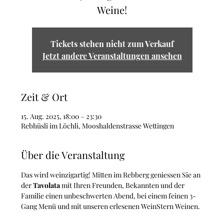
Weine!
Tickets stehen nicht zum Verkauf
Jetzt andere Veranstaltungen ansehen
Zeit & Ort
15. Aug. 2025, 18:00 – 23:30
Rebhüsli im Löchli, Mooshaldenstrasse Wettingen
Über die Veranstaltung
Das wird weinzigartig! Mitten im Rebberg geniessen Sie an 
der 
Tavolata 
mit Ihren Freunden, Bekannten und der 
Familie einen unbeschwerten Abend, bei einem feinen 3-
Gang Menü und mit unseren erlesenen WeinStern Weinen. 