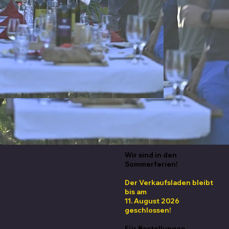
Wir sind in den
Sommerferien!
Der Verkaufsladen bleibt
bis am
11. August 2026
geschlossen!
Für Bestellungen