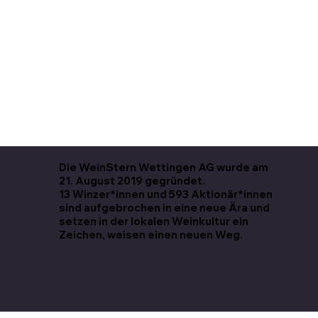
Die WeinStern Wettingen AG wurde am
21. August 2019 gegründet.
13 Winzer*innen und 593 Aktionär*innen
sind aufgebrochen in eine neue Ära und
setzen in der lokalen Weinkultur ein
Zeichen, weisen einen neuen Weg.